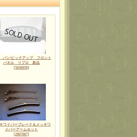
 バン/ピックアップ フロント
パネル リプロ 新品
[5036959]
キワイパーブレード＆メッキワ
イパーアームセット
[2907007]