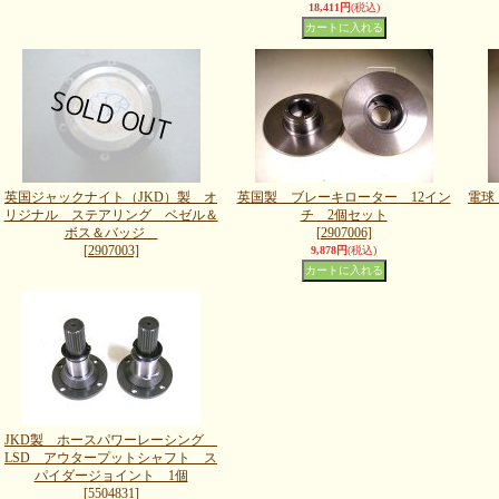
18,411円
(税込)
英国ジャックナイト（JKD）製 オ
英国製 ブレーキローター 12イン
電球 
リジナル ステアリング ベゼル＆
チ 2個セット
ボス＆バッジ
[2907006]
[2907003]
9,878円
(税込)
JKD製 ホースパワーレーシング
LSD アウタープットシャフト ス
パイダージョイント 1個
[5504831]