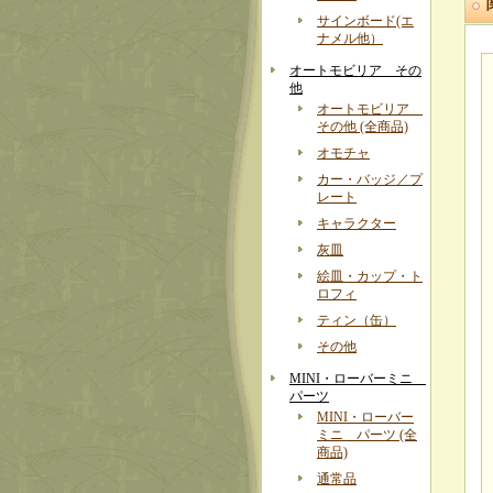
サインボード(エ
ナメル他）
オートモビリア その
他
オートモビリア
その他 (全商品)
オモチャ
カー・バッジ／プ
レート
キャラクター
灰皿
絵皿・カップ・ト
ロフィ
ティン（缶）
その他
MINI・ローバーミニ
パーツ
MINI・ローバー
ミニ パーツ (全
商品)
通常品