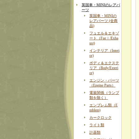
英国車・MINIのレアパ
ーツ
英国車・MINIの
レアパーツ (全商
品)
フュエル＆エキゾ
ート（Fueｌ/Exha
ust)
インテリア（Interi
or)
ボディ＆エクステ
リア（Body/Exteri
or)
エンジン・パーツ
（Engine Parts）
電装関係（ランプ
類を除く）
エンブレム類（E
mblem)
カークロック
ライト類
計器類