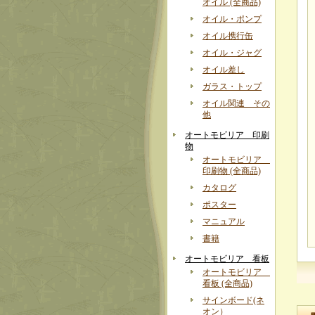
オイル (全商品)
オイル・ポンプ
オイル携行缶
オイル・ジャグ
オイル差し
ガラス・トップ
オイル関連 その
他
オートモビリア 印刷
物
オートモビリア
印刷物 (全商品)
カタログ
ポスター
マニュアル
書籍
オートモビリア 看板
オートモビリア
看板 (全商品)
サインボード(ネ
オン）