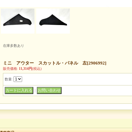
在庫多数あり
ミニ アウター スカットル・パネル 左
[
2906992
]
販売価格
:
11,314円
(税込)
数量
:
｜