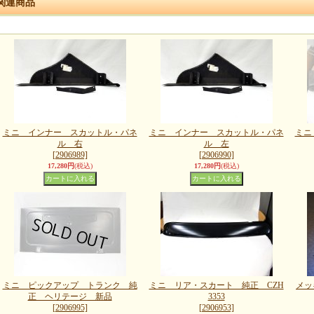
関連商品
ミニ インナー スカットル・パネ
ミニ インナー スカットル・パネ
ミニ
ル 右
ル 左
[2906989]
[2906990]
17,280円
(税込)
17,280円
(税込)
ミニ ピックアップ トランク 純
ミニ リア・スカート 純正 CZH
メッ
正 ヘリテージ 新品
3353
[2906995]
[2906953]