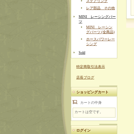
ステアリング
レア部品 その他
MINI レーシングパー
ツ
MINI レーシン
グパーツ (全商品)
ホースパワーレー
シング
Sold
特定商取引法表示
店長ブログ
ショッピングカート
カートの中身
カートは空です。
ログイン