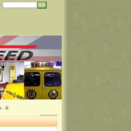
索
:
ル 左