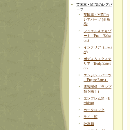
英国車・MINIのレアパ
ーツ
英国車・MINIの
レアパーツ (全商
品)
フュエル＆エキゾ
ート（Fueｌ/Exha
ust)
インテリア（Interi
or)
ボディ＆エクステ
リア（Body/Exteri
or)
エンジン・パーツ
（Engine Parts）
電装関係（ランプ
類を除く）
エンブレム類（E
mblem)
カークロック
ライト類
計器類