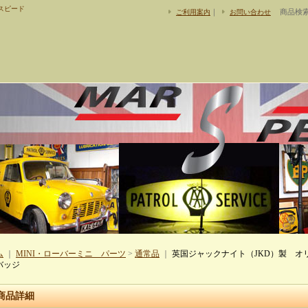
スピード
｜
商品検
ご利用案内
お問い合わせ
ム
｜
MINI・ローバーミニ パーツ
>
通常品
｜
英国ジャックナイト（JKD）製 オ
バッジ
商品詳細