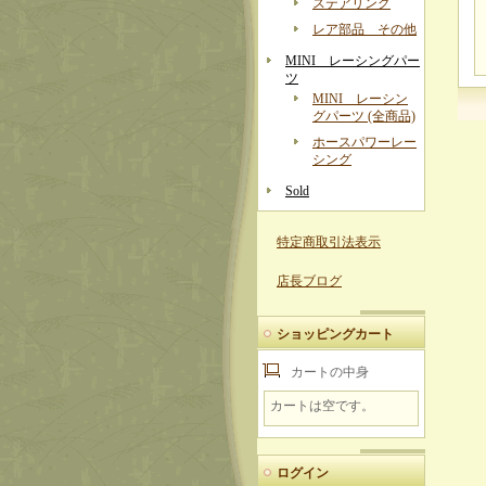
ステアリング
レア部品 その他
MINI レーシングパー
ツ
MINI レーシン
グパーツ (全商品)
ホースパワーレー
シング
Sold
特定商取引法表示
店長ブログ
ショッピングカート
カートの中身
カートは空です。
ログイン