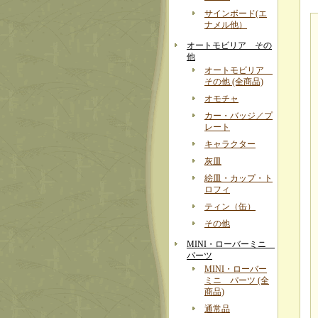
サインボード(エ
ナメル他）
オートモビリア その
他
オートモビリア
その他 (全商品)
オモチャ
カー・バッジ／プ
レート
キャラクター
灰皿
絵皿・カップ・ト
ロフィ
ティン（缶）
その他
MINI・ローバーミニ
パーツ
MINI・ローバー
ミニ パーツ (全
商品)
通常品