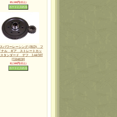
89,100円
(税込)
スパワーレーシング (JKD) フ
イナル ギア ストレートカッ
スタンダード デフ 3.44/59T
[5504838]
82,500円
(税込)