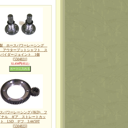
D製 ホースパワーレーシング
D アウタープットシャフト ス
パイダージョイント 1個
[5504831]
32,450円
(税込)
スパワーレーシング (JKD) フ
イナル ギア ストレートカッ
ト LSD デフ 3.44/59T
[5504835]