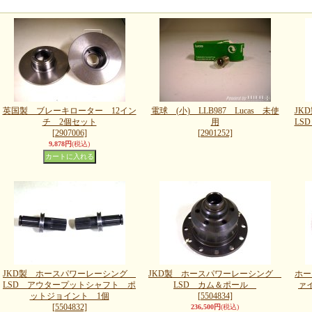
英国製 ブレーキローター 12イン
電球 (小) LLB987 Lucas 未使
JK
チ 2個セット
用
LS
[2907006]
[2901252]
9,878円
(税込)
JKD製 ホースパワーレーシング
JKD製 ホースパワーレーシング
ホー
LSD アウタープットシャフト ポ
LSD カム＆ポール
ァ
ットジョイント 1個
[5504834]
[5504832]
236,500円
(税込)