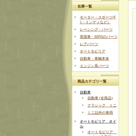
在庫一覧
モーター・スポーツ(F
1・インディなど）
レーシング・パーツ
英国車・MINIのパーツ
レアパーツ
オートモビリア
自動車・車輌本体
エンジン系パーツ
商品カテゴリ一覧
自動車
自動車 (全商品)
クラシック ミニ
ミニ以外の車両
オートモビリア オイ
ル
オートモビリア