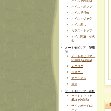
オイル (全商品)
オイル・ポンプ
オイル携行缶
オイル・ジャグ
オイル差し
ガラス・トップ
オイル関連 その
他
オートモビリア 印刷
物
オートモビリア
印刷物 (全商品)
カタログ
ポスター
マニュアル
書籍
オートモビリア 看板
オートモビリア
看板 (全商品)
サインボード(ネ
オン）