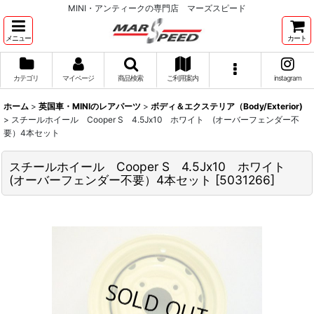
MINI・アンティークの専門店 マーズスピード
メニュー
カート
カテゴリ
マイページ
商品検索
ご利用案内
instagram
ホーム
>
英国車・MINIのレアパーツ
>
ボディ＆エクステリア（Body/Exterior)
>
スチールホイール Cooper S 4.5Jx10 ホワイト (オーバーフェンダー不
要）4本セット
スチールホイール Cooper S 4.5Jx10 ホワイト
(オーバーフェンダー不要）4本セット
[
5031266
]