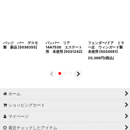
バッジ バー デスモ
バンパー リア
フェンダー/ドア ミラ
製 新品
[
5036355
]
14A7530 エステート
ー左 ウィンガード製
用 未使用
[
5031242
]
未使用
[
5034561
]
20,366
円
(税込)
ホーム
ショッピングカート
マイページ
最近チェックしたアイテム