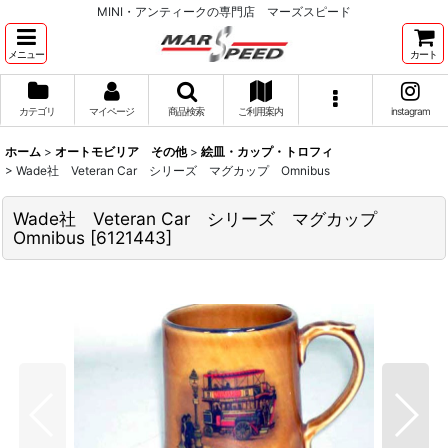
MINI・アンティークの専門店 マーズスピード
メニュー
カート
カテゴリ
マイページ
商品検索
ご利用案内
instagram
ホーム
>
オートモビリア その他
>
絵皿・カップ・トロフィ
>
Wade社 Veteran Car シリーズ マグカップ Omnibus
Wade社 Veteran Car シリーズ マグカップ
Omnibus
[
6121443
]