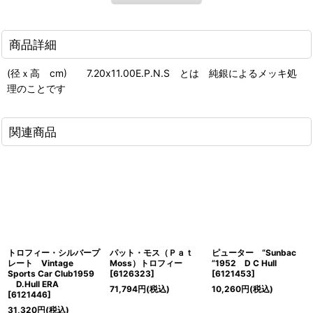
商品詳細
(径ｘ高 cm) 7.20x11.00E.P.N.S とは 純銀によるメッキ処
理のことです
関連商品
トロフィー・シルバープ
パット・モス（Ｐａｔ
ピューター “Sunbac
レート Vintage
Moss）トロフィー
”1952 D C Hull
Sports Car Club1959
[
6126323
]
[
6121453
]
D.Hull ERA
71,794
円
(税込)
10,260
円
(税込)
[
6121446
]
31,320
円
(税込)