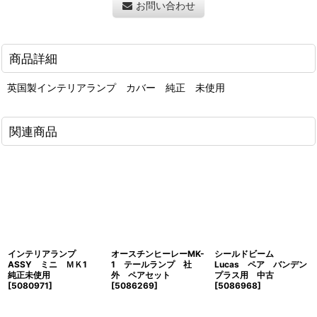
お問い合わせ
商品詳細
英国製インテリアランプ カバー 純正 未使用
関連商品
インテリアランプ
オースチンヒーレーMK-
シールドビーム
ASSY ミニ ＭＫ1
1 テールランプ 社
Lucas ペア バンデン
純正未使用
外 ペアセット
プラス用 中古
[
5080971
]
[
5086269
]
[
5086968
]