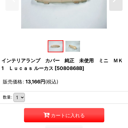
インテリアランプ カバー 純正 未使用 ミニ ＭＫ
1 Ｌｕｃａｓ ルーカス
[
5080868B
]
販売価格
:
13,166
円
(税込)
数量
:
カートに入れる