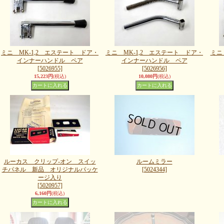
ミニ MK-1,2 エステート ドア・
ミニ MK-1,2 エステート ドア・
ミニ
インナーハンドル ペア
インナーハンドル ペア
[5026955]
[5026956]
15,223円
(税込)
10,080円
(税込)
ルーカス クリップ‐オン スイッ
ルームミラー
チパネル 新品 オリジナルパッケ
[5024344]
ージ入り
[5020957]
6,160円
(税込)