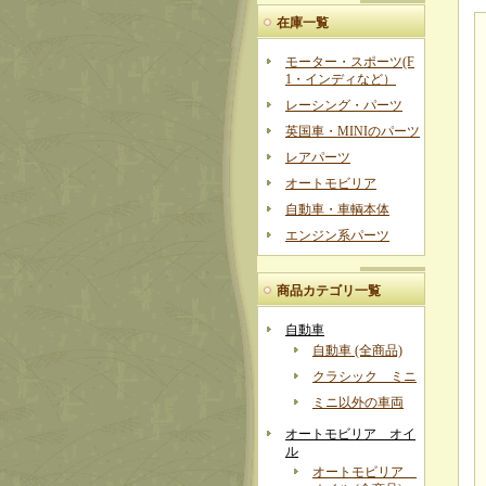
在庫一覧
モーター・スポーツ(F
1・インディなど）
レーシング・パーツ
英国車・MINIのパーツ
レアパーツ
オートモビリア
自動車・車輌本体
エンジン系パーツ
商品カテゴリ一覧
自動車
自動車 (全商品)
クラシック ミニ
ミニ以外の車両
オートモビリア オイ
ル
オートモビリア