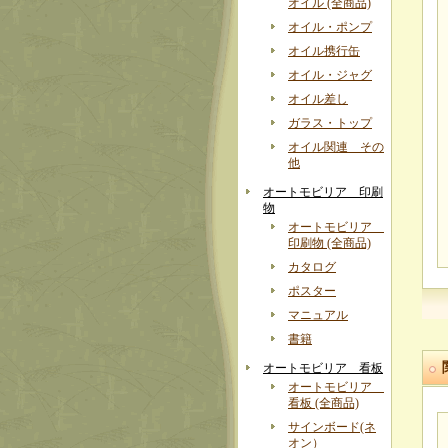
オイル (全商品)
オイル・ポンプ
オイル携行缶
オイル・ジャグ
オイル差し
ガラス・トップ
オイル関連 その
他
オートモビリア 印刷
物
オートモビリア
印刷物 (全商品)
カタログ
ポスター
マニュアル
書籍
オートモビリア 看板
オートモビリア
看板 (全商品)
サインボード(ネ
オン）