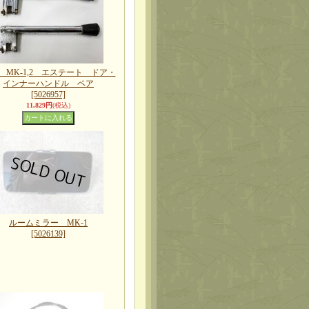
 MK-1,2 エステート ドア・
インナーハンドル ペア
[5026957]
11,829円
(税込)
ルームミラー MK-1
[5026139]