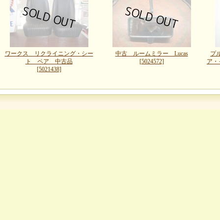
ワークス リクライニング・シー
中古 ルームミラー Lucas
プ
ト ペア 中古品
[5024572]
ア・
[5021438]