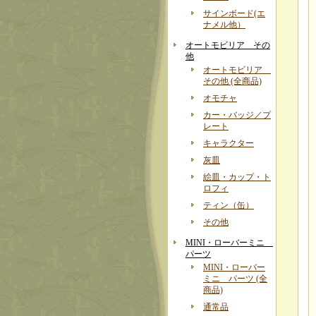
サインボード(エ
ナメル他）
オートモビリア その
他
オートモビリア
その他 (全商品)
オモチャ
カー・バッジ／プ
レート
キャラクター
灰皿
絵皿・カップ・ト
ロフィ
ティン（缶）
その他
MINI・ローバーミニ
パーツ
MINI・ローバー
ミニ パーツ (全
商品)
通常品