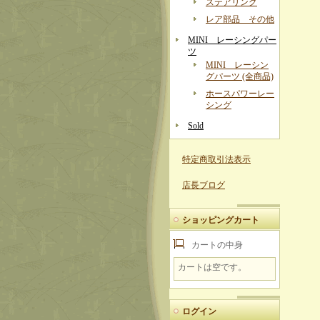
ステアリング
レア部品 その他
MINI レーシングパー
ツ
MINI レーシン
グパーツ (全商品)
ホースパワーレー
シング
Sold
特定商取引法表示
店長ブログ
ショッピングカート
カートの中身
カートは空です。
ログイン