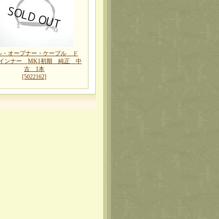
ル・オープナー・ケーブル ド
インナー MK1初期 純正 中
古 1本
[5022162]