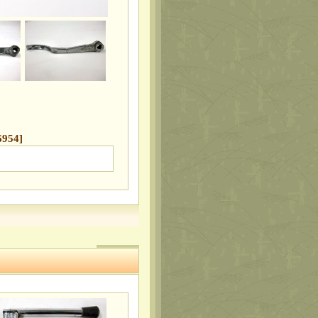
6954
]