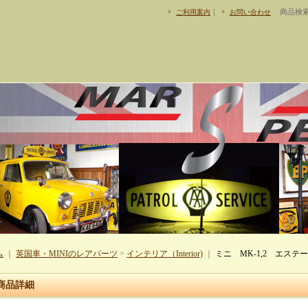
｜
商品検
ご利用案内
お問い合わせ
ム
｜
英国車・MINIのレアパーツ
>
インテリア（Interior)
｜
ミニ MK-1,2 エス
商品詳細