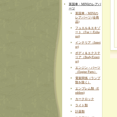
英国車・MINIのレアパ
ーツ
英国車・MINIの
レアパーツ (全商
品)
フュエル＆エキゾ
ート（Fueｌ/Exha
ust)
インテリア（Interi
or)
ボディ＆エクステ
リア（Body/Exteri
or)
エンジン・パーツ
（Engine Parts）
電装関係（ランプ
類を除く）
エンブレム類（E
mblem)
カークロック
ライト類
計器類