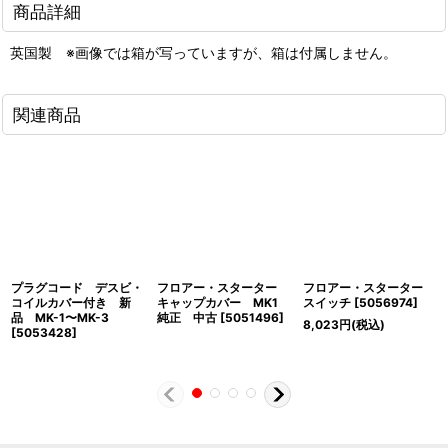
商品詳細
英国製 ※画像では箱が写っていますが、箱は付属しません。
関連商品
プラグコード デスビ・
フロアー・スターター
フロアー・スターター
コイルカバー付き 新
キャップカバー MK1
スイッチ
[
5056974
]
品 MK-1〜MK-3
純正 中古
[
5051496
]
8,023
円
(税込)
[
5053428
]