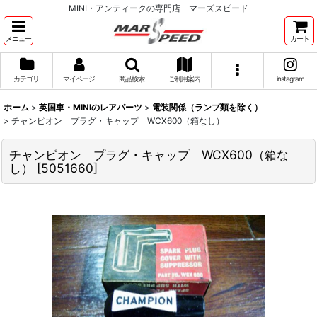
MINI・アンティークの専門店 マーズスピード
メニュー
カート
カテゴリ
マイページ
商品検索
ご利用案内
instagram
ホーム
>
英国車・MINIのレアパーツ
>
電装関係（ランプ類を除く）
>
チャンピオン プラグ・キャップ WCX600（箱なし）
チャンピオン プラグ・キャップ WCX600（箱な
し）
[
5051660
]