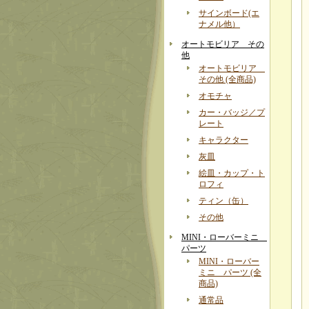
サインボード(エ
ナメル他）
オートモビリア その
他
オートモビリア
その他 (全商品)
オモチャ
カー・バッジ／プ
レート
キャラクター
灰皿
絵皿・カップ・ト
ロフィ
ティン（缶）
その他
MINI・ローバーミニ
パーツ
MINI・ローバー
ミニ パーツ (全
商品)
通常品