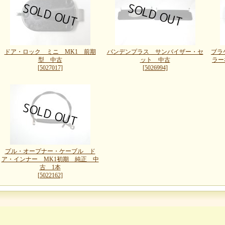
ドア・ロック ミニ MK1 前期
バンデンプラス サンバイザー・セ
ブラ
型 中古
ット 中古
ラー
[5027017]
[5026994]
プル・オープナー・ケーブル ド
ア・インナー MK1初期 純正 中
古 1本
[5022162]