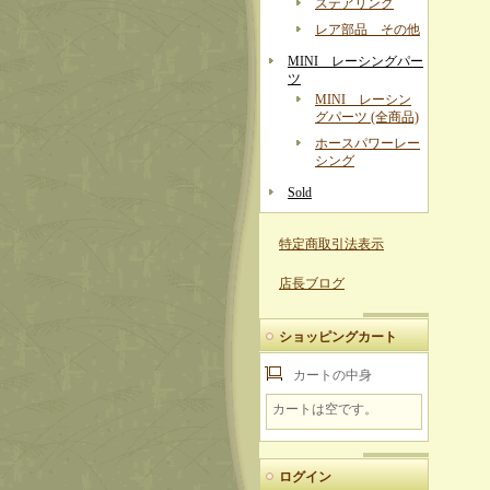
ステアリング
レア部品 その他
MINI レーシングパー
ツ
MINI レーシン
グパーツ (全商品)
ホースパワーレー
シング
Sold
特定商取引法表示
店長ブログ
ショッピングカート
カートの中身
カートは空です。
ログイン