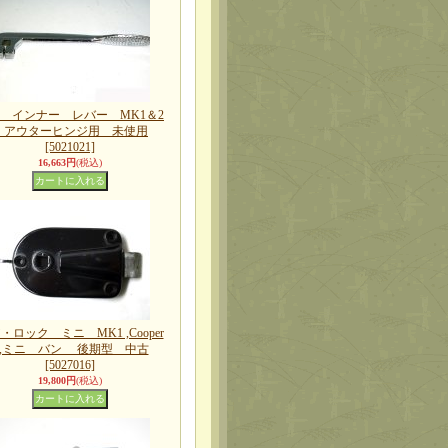
 インナー レバー MK1＆2
アウターヒンジ用 未使用
[5021021]
16,663円
(税込)
・ロック ミニ MK1 ,Cooper
S,ミニ バン 後期型 中古
[5027016]
19,800円
(税込)