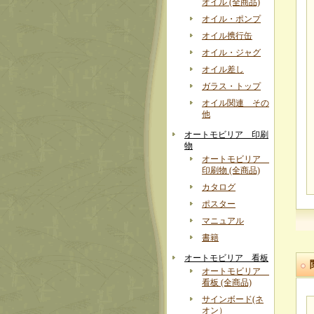
オイル (全商品)
オイル・ポンプ
オイル携行缶
オイル・ジャグ
オイル差し
ガラス・トップ
オイル関連 その
他
オートモビリア 印刷
物
オートモビリア
印刷物 (全商品)
カタログ
ポスター
マニュアル
書籍
オートモビリア 看板
オートモビリア
看板 (全商品)
サインボード(ネ
オン）