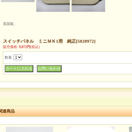
英国製。
スイッチパネル ミニＭＫ1用 純正
[
5020972
]
販売価格
:
9,072円
(税込)
数量
:
｜
関連商品