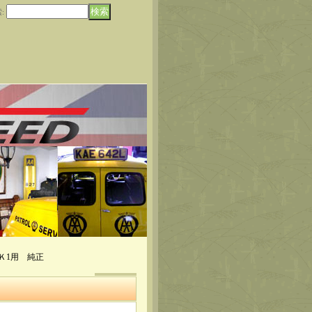
索
:
Ｋ1用 純正