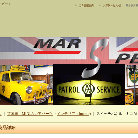
スピード
｜
商品検
ご利用案内
お問い合わせ
ム
｜
英国車・MINIのレアパーツ
>
インテリア（Interior)
｜
スイッチパネル ミニＭ
商品詳細