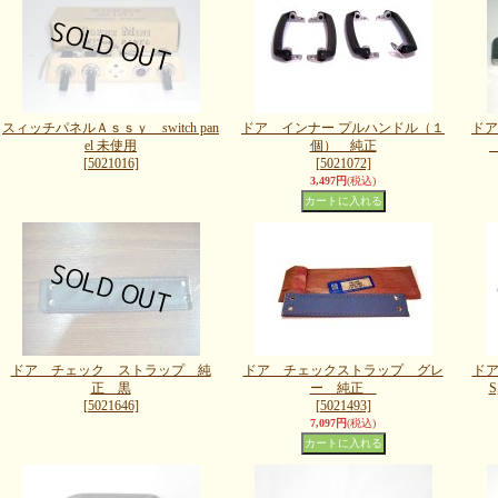
スィッチパネルＡｓｓｙ switch pan
ドア インナー プルハンドル（１
ドア
el 未使用
個） 純正
[5021016]
[5021072]
3,497円
(税込)
ドア チェック ストラップ 純
ドア チェックストラップ グレ
ドア
正 黒
ー 純正
[5021646]
[5021493]
7,097円
(税込)