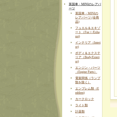
英国車・MINIのレアパ
ーツ
英国車・MINIの
レアパーツ (全商
品)
フュエル＆エキゾ
ート（Fueｌ/Exha
ust)
インテリア（Interi
or)
ボディ＆エクステ
リア（Body/Exteri
or)
エンジン・パーツ
（Engine Parts）
電装関係（ランプ
類を除く）
エンブレム類（E
mblem)
カークロック
ライト類
計器類