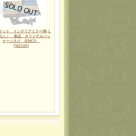
ケット インテリアミラー用(ミ
なし） 新品 オリジナルパッ
ケージ入り JEMCO
[5021105]