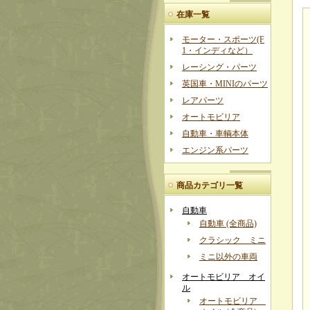
在庫一覧
モーター・スポーツ(F
1・インディなど）
レーシング・パーツ
英国車・MINIのパーツ
レアパーツ
オートモビリア
自動車・車輌本体
エンジン系パーツ
商品カテゴリ一覧
自動車
自動車 (全商品)
クラシック ミニ
ミニ以外の車両
オートモビリア オイ
ル
オートモビリア