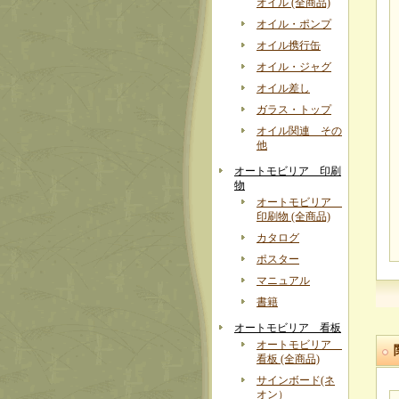
オイル (全商品)
オイル・ポンプ
オイル携行缶
オイル・ジャグ
オイル差し
ガラス・トップ
オイル関連 その
他
オートモビリア 印刷
物
オートモビリア
印刷物 (全商品)
カタログ
ポスター
マニュアル
書籍
オートモビリア 看板
オートモビリア
看板 (全商品)
サインボード(ネ
オン）