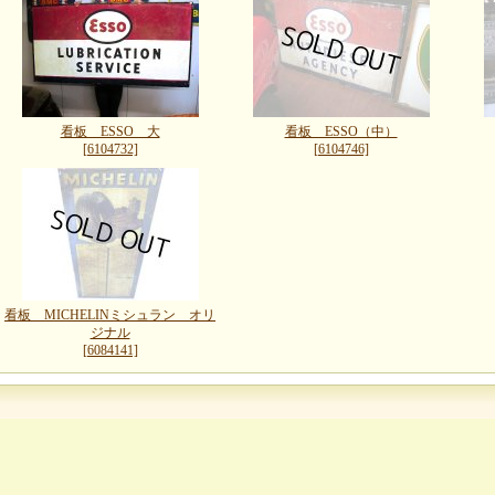
看板 ESSO 大
看板 ESSO（中）
[6104732]
[6104746]
看板 MICHELINミシュラン オリ
ジナル
[6084141]