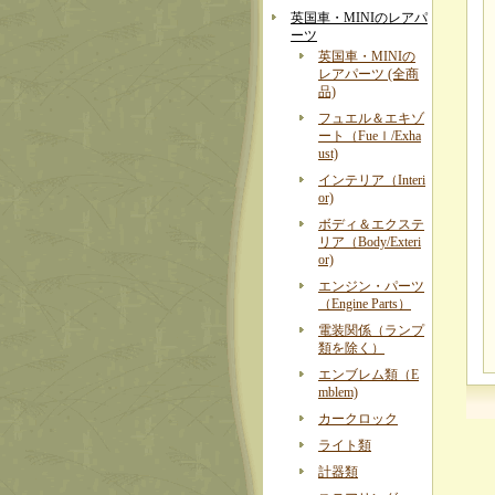
英国車・MINIのレアパ
ーツ
英国車・MINIの
レアパーツ (全商
品)
フュエル＆エキゾ
ート（Fueｌ/Exha
ust)
インテリア（Interi
or)
ボディ＆エクステ
リア（Body/Exteri
or)
エンジン・パーツ
（Engine Parts）
電装関係（ランプ
類を除く）
エンブレム類（E
mblem)
カークロック
ライト類
計器類