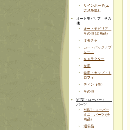
サインボード(エ
ナメル他）
オートモビリア その
他
オートモビリア
その他 (全商品)
オモチャ
カー・バッジ／プ
レート
キャラクター
灰皿
絵皿・カップ・ト
ロフィ
ティン（缶）
その他
MINI・ローバーミニ
パーツ
MINI・ローバー
ミニ パーツ (全
商品)
通常品