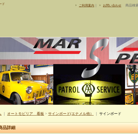
ード
｜
商品検
ご利用案内
お問い合わせ
ム
｜
オートモビリア 看板
>
サインボード(エナメル他）
｜
サインボード
商品詳細