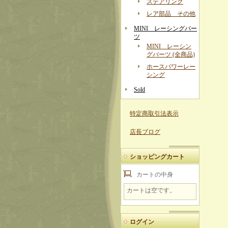
ステアリング
レア部品 その他
MINI レーシングパー
ツ
MINI レーシン
グパーツ (全商品)
ホースパワーレー
シング
Sold
特定商取引法表示
店長ブログ
ショッピングカート
カートの中身
カートは空です。
ログイン