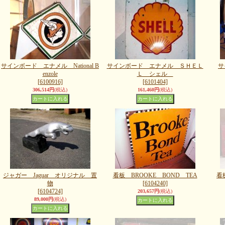
サインボード エナメル National B
サインボード エナメル ＳＨＥＬ
サ
enzole
Ｌ シェル
[6100916]
[6101404]
306,514円
(税込)
161,460円
(税込)
ジャガー Jaguar オリジナル 置
看板 BROOKE BOND TEA
看
物
[6104240]
[6104724]
203,657円
(税込)
89,000円
(税込)