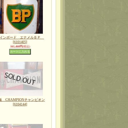
インボード エナメルＢＰ
[6101405]
161,460円
(税込)
板 CHAMPIONチャンピオン
[6104144]