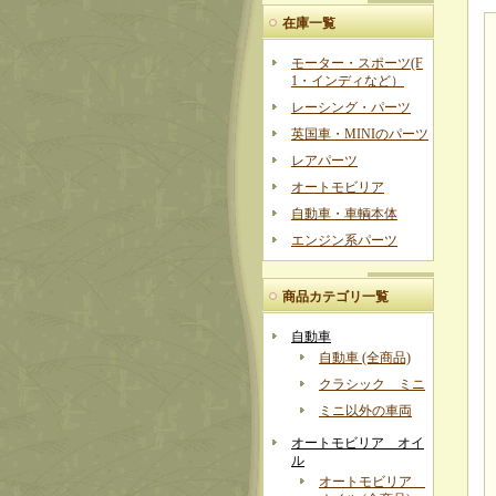
在庫一覧
モーター・スポーツ(F
1・インディなど）
レーシング・パーツ
英国車・MINIのパーツ
レアパーツ
オートモビリア
自動車・車輌本体
エンジン系パーツ
商品カテゴリ一覧
自動車
自動車 (全商品)
クラシック ミニ
ミニ以外の車両
オートモビリア オイ
ル
オートモビリア