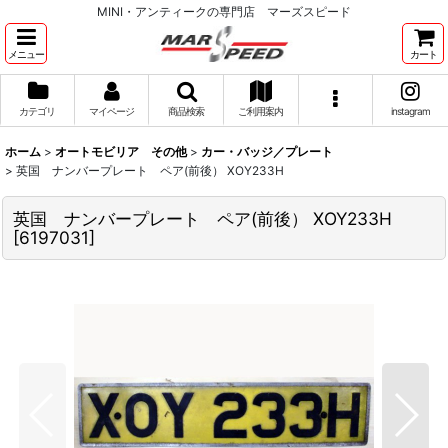
MINI・アンティークの専門店 マーズスピード
メニュー
カート
カテゴリ
マイページ
商品検索
ご利用案内
instagram
ホーム
>
オートモビリア その他
>
カー・バッジ／プレート
>
英国 ナンバープレート ペア(前後） XOY233H
英国 ナンバープレート ペア(前後） XOY233H
[
6197031
]