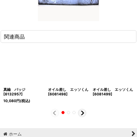
関連商品
真鍮 バッジ
オイル差し エッソくん
オイル差し エッソくん
[
6132957
]
[
6081498
]
[
6081499
]
10,080
円
(税込)
ホーム