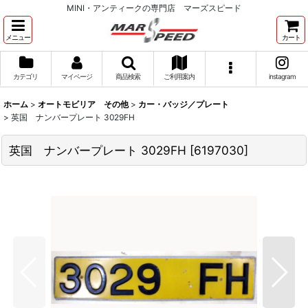
MINI・アンティークの専門店 マーズスピード
メニュー
カート
カテゴリ
マイページ
商品検索
ご利用案内
instagram
ホーム
>
オートモビリア その他
>
カー・バッジ／プレート
>
英国 ナンバープレート 3029FH
英国 ナンバープレート 3029FH
[
6197030
]