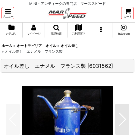
MINI・アンティークの専門店 マーズスピード
メニュー
カート
カテゴリ
マイページ
商品検索
ご利用案内
instagram
ホーム
>
オートモビリア オイル
>
オイル差し
>
オイル差し エナメル フランス製
オイル差し エナメル フランス製
[
6031562
]