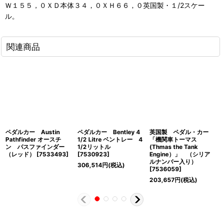
Ｗ１５５，０ＸＤ本体３４，０ＸＨ６６，０英国製・１/2スケー
ル。
関連商品
ペダルカー Austin
ペダルカー Bentley 4
英国製 ペダル・カー
Pathfinder オースチ
1/2 Litre ベントレー 4
「機関車トーマス
ン パスファインダー
1/2リットル
(Thmas the Tank
（レッド）
[
7533493
]
[
7530923
]
Engine）」 （シリア
ルナンバー入り）
306,514
円
(税込)
[
7536059
]
203,657
円
(税込)