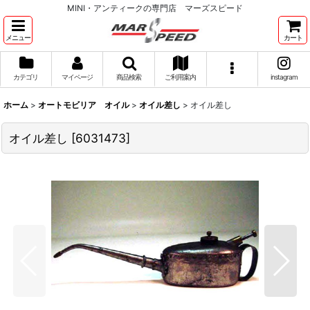
MINI・アンティークの専門店 マーズスピード
メニュー
カート
カテゴリ
マイページ
商品検索
ご利用案内
instagram
ホーム
>
オートモビリア オイル
>
オイル差し
>
オイル差し
オイル差し
[
6031473
]