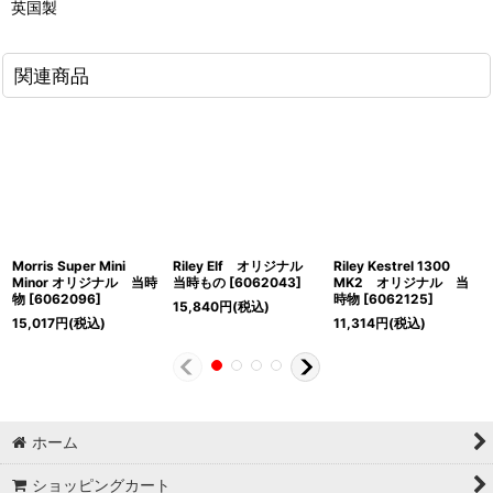
英国製
関連商品
Morris Super Mini
Riley Elf オリジナル
Riley Kestrel 1300
Minor オリジナル 当時
当時もの
[
6062043
]
MK2 オリジナル 当
物
[
6062096
]
時物
[
6062125
]
15,840
円
(税込)
15,017
円
(税込)
11,314
円
(税込)
ホーム
ショッピングカート