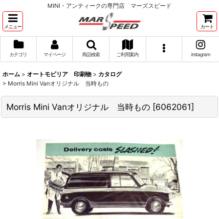
MINI・アンティークの専門店 マーズスピード
メニュー
カート
カテゴリ
マイページ
商品検索
ご利用案内
instagram
ホーム
>
オートモビリア 印刷物
>
カタログ
>
Morris Mini Vanオリジナル 当時もの
Morris Mini Vanオリジナル 当時もの
[
6062061
]